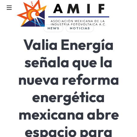
AMIF
NEWS
NOTICIAS
Asociación
Valia Energía
Mexicana
de
la
señala que la
Industria
Fotovoltaica
nueva reforma
energética
mexicana abre
espacio para