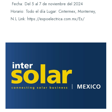
Fecha: Del 5 al 7 de noviembre del 2024
Horario: Todo el día Lugar: Cintermex, Monterrey,
N.L Link: https://expoelectrica.com.mx/Es/