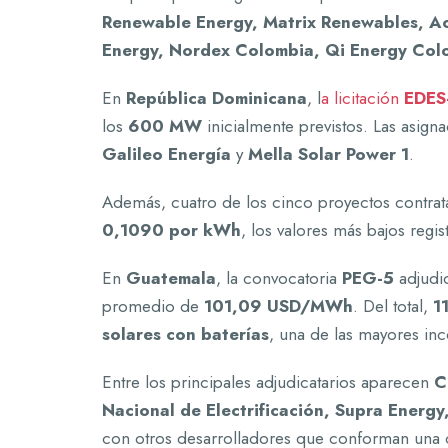
Renewable Energy, Matrix Renewables, Ac
Energy, Nordex Colombia, Qi Energy Col
En
República Dominicana
, l
a licitación
EDES
los
600 MW
inicialmente previstos. Las asign
Galileo Energía
y
Mella Solar Power 1
.
Además, cuatro de los cinco proyectos contra
0,1090 por kWh
, los valores más bajos regis
En
Guatemala
, la convocatoria
PEG-5
adjud
promedio de
101,09 USD/MWh
. Del total,
1
solares con baterías
, una de las mayores in
Entre los principales adjudicatarios aparecen
C
Nacional de Electrificación, Supra Energy
con otros desarrolladores que conforman una ca