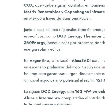
COX
, que vuelve a ganar contratos en Guatem
Matrix Renewables
y
Copenhagen Infrastru
en México a través de Sunstone Power.
Junto a esos actores regionales también emer
específicos, como
DQD Energy
,
Thermion E
360Energy
, beneficiadas por procesos donde
energía solar y eólica.
En
Argentina
, la licitación
AlmaSADI
para in
un escenario preliminar definido. Según una
si
las empresas ganadoras surgen directamente d
principal adjudicatario potencial al reunir
421 
Le siguen
DQD Energy
, con
162 MW en ocho
Aluar
e
Intermepro
completarían el listado de
julio
confirma ese resultado.