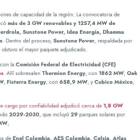
ones de capacidad de la región. La convocatoria de
dicó
más de 3 GW renovables y 1257,4 MW de
berdrola, Sunstone Power, Idea Energía, Dhamma
x
. Dentro del proceso,
Sunstone Power
, respaldada por
, obtuvo el mayor paquete adjudicado.
 con la
Comisión Federal de Electricidad (CFE)
es
. Allí sobresalen
Thermion Energy
, con
1862 MW
,
Oak
MW
,
Fisterra Energy
, con
658,9 MW
, y
Cubico México
,
de cargo por confiabilidad adjudicó cerca de
1,8 GW
íodo
2029-2030
, que incluyó
29
parques solares por
MW
,
nos de
Enel Colombia, AES Colombia, Celsia, Atlas