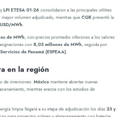
y
LPI ETESA 01-26
consolidaron a las principales utilities
 mayor volumen adjudicado, mientras que
COX
presentó la
 USD/MWh
.
ones de MWh
, con precios promedio inferiores a los valores
asignaciones con
8,03 millones de MWh
, seguida por
 Servicios de Panamá (ESPEAA)
.
a en la región
lo de inversiones.
México
mantiene abiertas nuevas
acenamiento, mientras avanza con los estudios de
nergía limpia llegará a su etapa de adjudicación los días
23 y
cos para proyectos solares y almacenamiento con baterías.