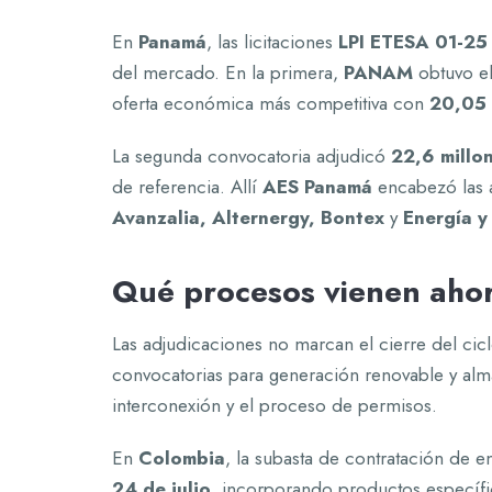
En
Panamá
, las licitaciones
LPI ETESA 01-25
del mercado. En la primera,
PANAM
obtuvo el
oferta económica más competitiva con
20,05
La segunda convocatoria adjudicó
22,6 mill
de referencia. Allí
AES Panamá
encabezó las 
Avanzalia, Alternergy, Bontex
y
Energía y
Qué procesos vienen ahor
Las adjudicaciones no marcan el cierre del cic
convocatorias para generación renovable y alm
interconexión y el proceso de permisos.
En
Colombia
, la subasta de contratación de e
24 de julio
, incorporando productos específi