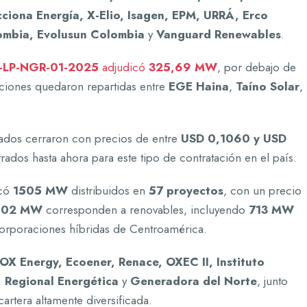
ciona Energía, X-Elio, Isagen, EPM, URRÁ, Erco
ombia, Evolusun Colombia
y
Vanguard Renewables
.
-LP-NGR-01-2025
adjudicó
325,69 MW
, por debajo de
aciones quedaron repartidas entre
EGE Haina
,
Taíno Solar
,
tados cerraron con precios de entre
USD 0,1060 y USD
trados hasta ahora para este tipo de contratación en el país.
icó
1505 MW
distribuidos en
57 proyectos
, con un precio
102 MW
corresponden a renovables, incluyendo
713 MW
corporaciones híbridas de Centroamérica.
OX Energy, Ecoener, Renace, OXEC II, Instituto
, Regional Energética
y
Generadora del Norte
, junto
rtera altamente diversificada.