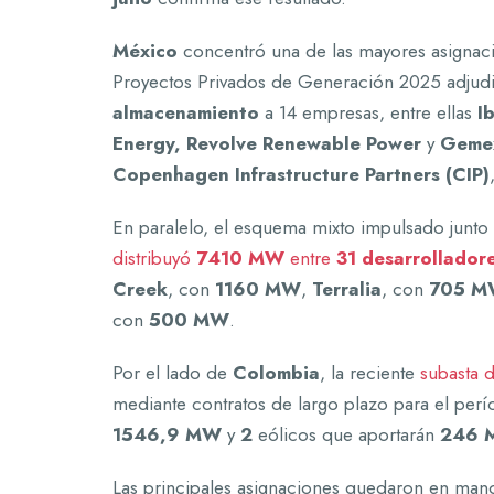
México
concentró una de las mayores asignaci
Proyectos Privados de Generación 2025 adju
almacenamiento
a 14 empresas, entre ellas
I
Energy, Revolve Renewable Power
y
Geme
Copenhagen Infrastructure Partners (CIP)
En paralelo, el esquema mixto impulsado junto
distribuyó
7410 MW
entre
31 desarrollador
Creek
, con
1160 MW
,
Terralia
, con
705 
con
500 MW
.
Por el lado de
Colombia
, la reciente
subasta 
mediante contratos de largo plazo para el per
1546,9 MW
y
2
eólicos que aportarán
246 
Las principales asignaciones quedaron en ma