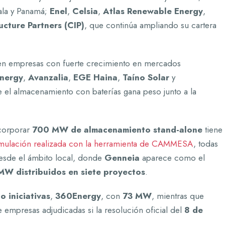
ala y Panamá;
Enel
,
Celsia
,
Atlas Renewable Energy
,
cture Partners (CIP)
, que continúa ampliando su cartera
gen empresas con fuerte crecimiento en mercados
nergy
,
Avanzalia
,
EGE Haina
,
Taíno Solar
y
 el almacenamiento con baterías gana peso junto a la
corporar
700 MW de almacenamiento stand-alone
tiene
mulación realizada con la herramienta de CAMMESA
, todas
esde el ámbito local, donde
Genneia
aparece como el
MW distribuidos en siete proyectos
.
 iniciativas
,
360Energy
, con
73 MW
, mientras que
 empresas adjudicadas si la resolución oficial del
8 de