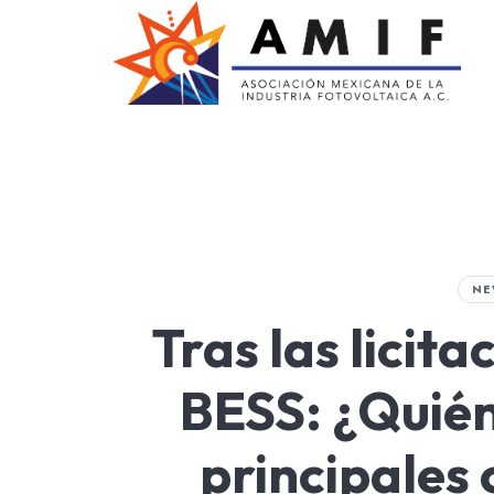
AMIF
Asociación Mexicana de la Industria Fotovoltaica
NE
Tras las licit
BESS: ¿Quié
principales