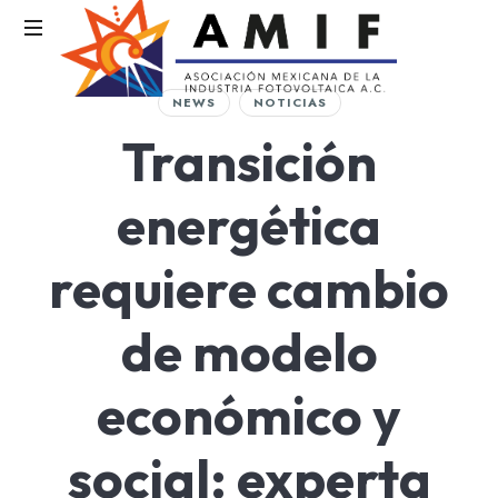
AMIF
NEWS
NOTICIAS
Asociación
Transición
Mexicana
de
la
energética
Industria
Fotovoltaica
requiere cambio
de modelo
económico y
social: experta