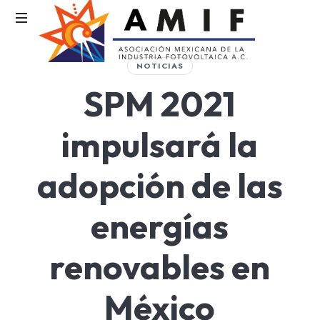
AMIF
NOTICIAS
Asociación
SPM 2021
Mexicana
de
la
impulsará la
Industria
Fotovoltaica
adopción de las
energías
renovables en
México