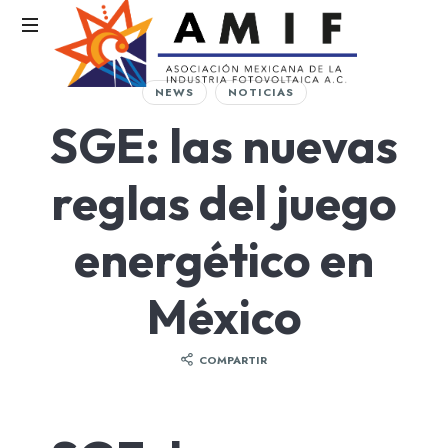
AMIF
NEWS
NOTICIAS
Asociación
SGE: las nuevas
Mexicana
de
la
reglas del juego
Industria
Fotovoltaica
energético en
México
COMPARTIR