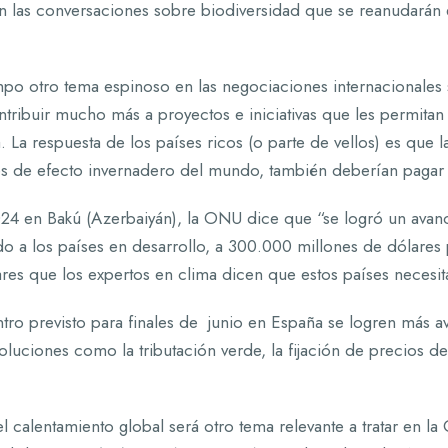
en las conversaciones sobre biodiversidad que se reanudarán
po otro tema espinoso en las negociaciones internacionales s
tribuir mucho más a proyectos e iniciativas que les permitan a
 La respuesta de los países ricos (o parte de vellos) es qu
s de efecto invernadero del mundo, también deberían pagar 
4 en Bakú (Azerbaiyán), la ONU dice que “se logró un avanc
do a los países en desarrollo, a 300.000 millones de dólares
es que los expertos en clima dicen que estos países necesitan
ro previsto para finales de junio en España se logren más av
uciones como la tributación verde, la fijación de precios del
 el calentamiento global será otro tema relevante a tratar en