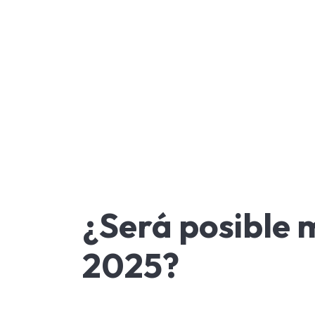
¿Será posible m
2025?