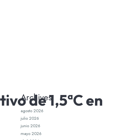
tivo de 1,5ªC en
Archives
agosto 2026
julio 2026
junio 2026
mayo 2026