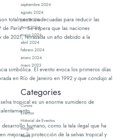
septiembre 2024
agosto 2024
son totalmente inadecuadas para reducir las
julio 2024
junio 2024
 de París”. Se espera que las naciones
mayo 2024
de 2021, retrasada un año debido a la
abril 2024
febrero 2024
enero 2024
mayo 2023
cia simbólica. El evento evoca los primeros días
ebrada en Río de Janeiro en 1992 y que condujo al
Categories
a selva tropical es un enorme sumidero de
Cursos
calentamiento.
Eventos
Historial de Eventos
l desarrollo humano, como la tala ilegal que ha
Insights
 mejorar la protección de la selvas tropical y
News