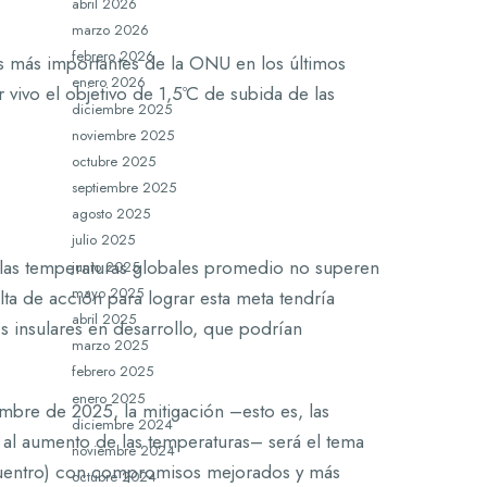
abril 2026
marzo 2026
febrero 2026
s más importantes de la ONU en los últimos
enero 2026
vivo el objetivo de 1,5ºC de subida de las
diciembre 2025
noviembre 2025
octubre 2025
septiembre 2025
agosto 2025
julio 2025
ue las temperaturas globales promedio no superen
junio 2025
mayo 2025
alta de acción para lograr esta meta tendría
abril 2025
s insulares en desarrollo, que podrían
marzo 2025
febrero 2025
enero 2025
mbre de 2025, la mitigación –esto es, las
diciembre 2024
 al aumento de las temperaturas– será el tema
noviembre 2024
ncuentro) con compromisos mejorados y más
octubre 2024