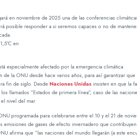
gará en noviembre de 2025 una de las conferencias climática
rá posible responder a si seremos capaces o no de mantener 
cada.
está especialmente afectado por la emergencia climática
ción de la ONU desde hace varios años, para así garantizar q
ara fin de siglo. Desde
Naciones Unidas
insisten en que la f
 los llamados “Estados de primera línea”, caso de las nacione
l nivel del mar.
ONU programada para celebrarse entre el 10 y el 21 de novie
las emisiones de gases de efecto invernadero que contribuyen
 ONU afirma que “las naciones del mundo llegarán (a este e