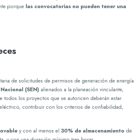
iente porque
las convocatorias no pueden tener una
eces
itaria de solicitudes de permisos de generación de energía
o Nacional (SEN)
alienados a la planeación vinculante,
 todos los proyectos que se autoricen deberán estar
léctrico, contribuir con los criterios de confiabilidad,
novable
y con al menos el
30% de almacenamiento
de
nta, y con una duración mínimo tres horas.