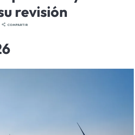
su revisión
COMPARTIR
26