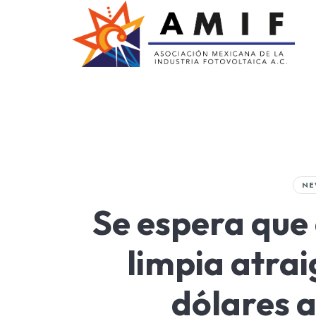
AMIF
Asociación Mexicana de la Industria Fotovoltaica
NE
Se espera que 
limpia atrai
dólares a