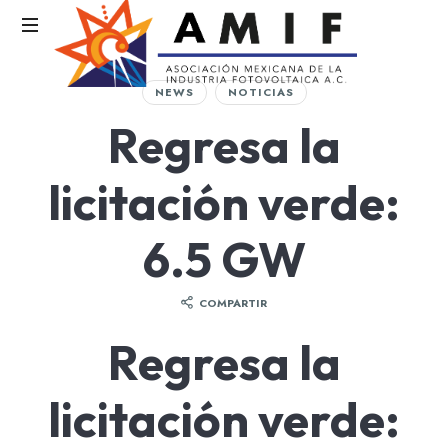
AMIF
NEWS
NOTICIAS
Asociación
Regresa la
Mexicana
de
la
licitación verde:
Industria
Fotovoltaica
6.5 GW
COMPARTIR
Regresa la
licitación verde: