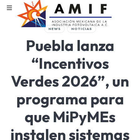
AMIF
NEWS
NOTICIAS
Asociación
Puebla lanza
Mexicana
de
la
“Incentivos
Industria
Fotovoltaica
Verdes 2026”, un
programa para
que MiPyMEs
instalen sistemas