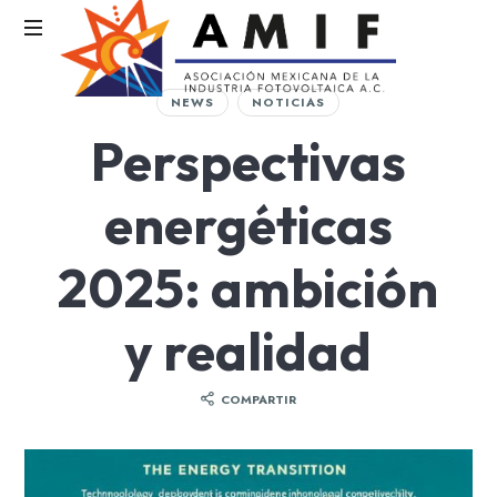
AMIF
NEWS
NOTICIAS
Asociación
Perspectivas
Mexicana
de
la
energéticas
Industria
Fotovoltaica
2025: ambición
y realidad
COMPARTIR