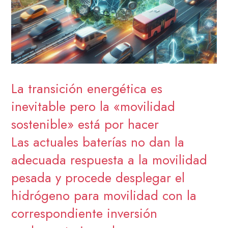
La transición energética es
inevitable pero la «movilidad
sostenible» está por hacer
Las actuales baterías no dan la
adecuada respuesta a la movilidad
pesada y procede desplegar el
hidrógeno para movilidad con la
correspondiente inversión