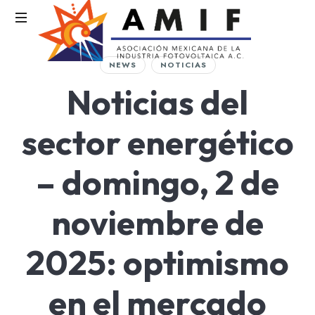
AMIF
NEWS
NOTICIAS
Asociación
Noticias del
Mexicana
de
la
sector energético
Industria
Fotovoltaica
– domingo, 2 de
noviembre de
2025: optimismo
en el mercado