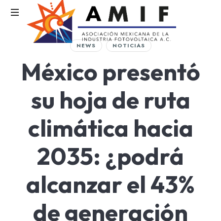
AMIF
NEWS
NOTICIAS
Asociación
México presentó
Mexicana
de
la
su hoja de ruta
Industria
Fotovoltaica
climática hacia
2035: ¿podrá
alcanzar el 43%
de generación