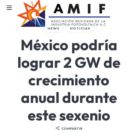
AMIF
NEWS
NOTICIAS
Asociación
México podría
Mexicana
de
la
lograr 2 GW de
Industria
Fotovoltaica
crecimiento
anual durante
este sexenio
COMPARTIR