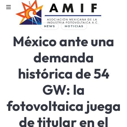
AMIF
NEWS
NOTICIAS
Asociación
México ante una
Mexicana
de
la
demanda
Industria
Fotovoltaica
histórica de 54
GW: la
fotovoltaica juega
de titular en el