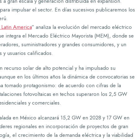
a gran escala y generación distribuida en expansión.
ara impulsar el sector. En días sucesivos publicaremos los
erú.
 Latin America
” analiza la evolución del mercado eléctrico
ue integra el Mercado Eléctrico Mayorista (MEM), donde se
neradores, suministradores y grandes consumidores, y un
 y usuarios calificados.
 recurso solar de alto potencial y ha impulsado su
 aunque en los últimos años la dinámica de convocatorias se
 ha tomado protagonismo: de acuerdo con cifras de la
talaciones fotovoltaicas en techos superaron los 2,5 GW
sidenciales y comerciales.
nstalada en México alcanzará 15,2 GW en 2028 y 17 GW en
deres regionales en incorporación de proyectos de gran
ogía, el crecimiento de la demanda eléctrica y la viabilidad