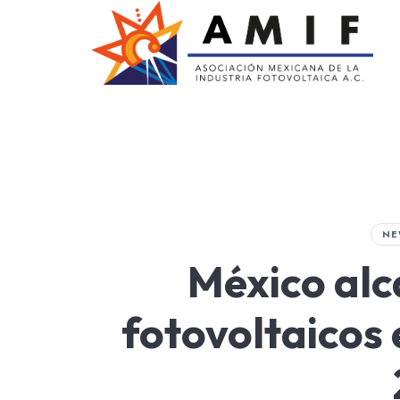
AMIF
Asociación Mexicana de la Industria Fotovoltaica
NE
México al
fotovoltaicos