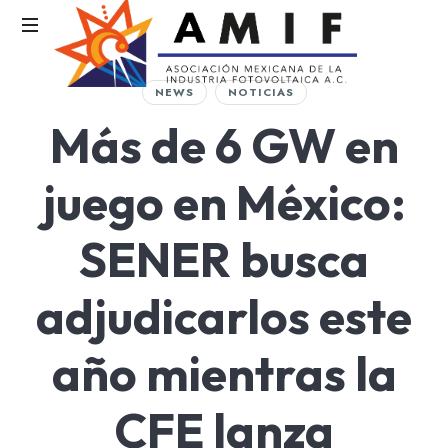
AMIF
NEWS
NOTICIAS
Asociación
Más de 6 GW en
Mexicana
de
la
juego en México:
Industria
Fotovoltaica
SENER busca
adjudicarlos este
año mientras la
CFE lanza