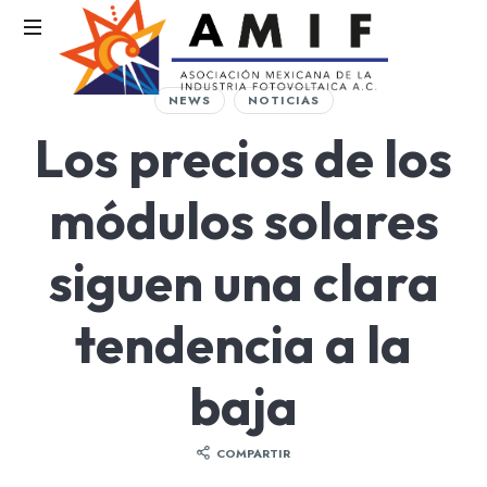
AMIF
NEWS
NOTICIAS
Asociación
Los precios de los
Mexicana
de
la
módulos solares
Industria
Fotovoltaica
siguen una clara
tendencia a la
baja
COMPARTIR