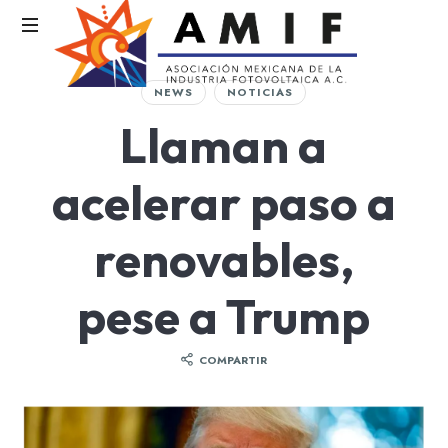
AMIF
NEWS
NOTICIAS
Asociación
Llaman a
Mexicana
de
la
acelerar paso a
Industria
Fotovoltaica
renovables,
pese a Trump
COMPARTIR