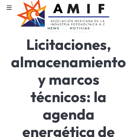
AMIF
NEWS
NOTICIAS
Asociación
Licitaciones,
Mexicana
de
la
almacenamiento
Industria
Fotovoltaica
y marcos
técnicos: la
agenda
energética de