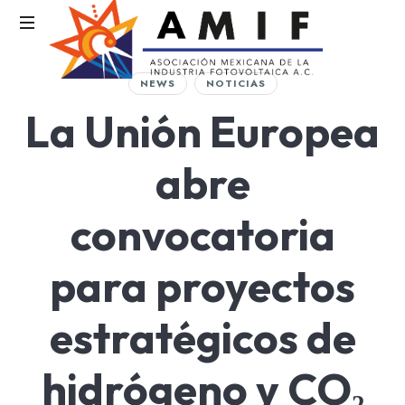
AMIF
NEWS
NOTICIAS
Asociación
La Unión Europea
Mexicana
de
la
abre
Industria
Fotovoltaica
convocatoria
para proyectos
estratégicos de
hidrógeno y CO₂