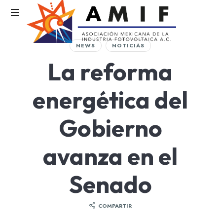
AMIF
NEWS
NOTICIAS
Asociación
La reforma
Mexicana
de
la
energética del
Industria
Fotovoltaica
Gobierno
avanza en el
Senado
COMPARTIR