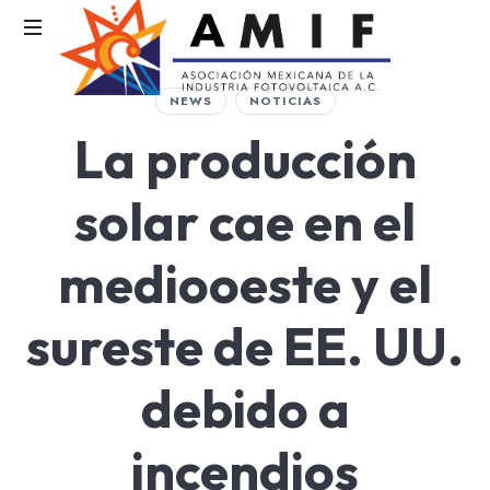
AMIF
NEWS
NOTICIAS
Asociación
La producción
Mexicana
de
la
solar cae en el
Industria
Fotovoltaica
mediooeste y el
sureste de EE. UU.
debido a
incendios