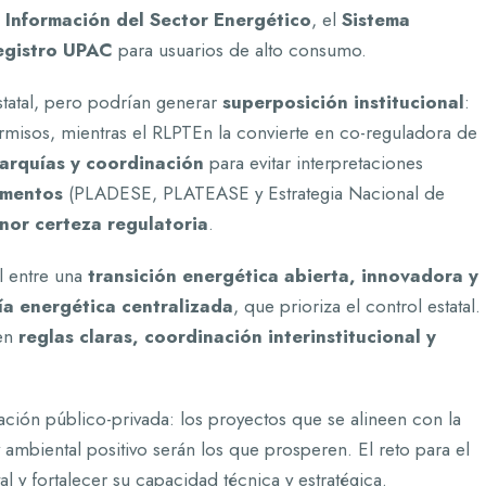
 Información del Sector Energético
, el
Sistema
egistro UPAC
para usuarios de alto consumo.
statal, pero podrían generar
superposición institucional
:
rmisos, mientras el RLPTEn la convierte en co-reguladora de
rarquías y coordinación
para evitar interpretaciones
umentos
(PLADESE, PLATEASE y Estrategia Nacional de
nor certeza regulatoria
.
l entre una
transición energética abierta, innovadora y
a energética centralizada
, que prioriza el control estatal.
ren
reglas claras, coordinación interinstitucional y
ación público-privada: los proyectos que se alineen con la
ambiental positivo serán los que prosperen. El reto para el
al y fortalecer su capacidad técnica y estratégica.