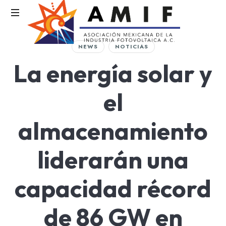
AMIF
NEWS
NOTICIAS
Asociación
La energía solar y
Mexicana
de
la
el
Industria
Fotovoltaica
almacenamiento
liderarán una
capacidad récord
de 86 GW en