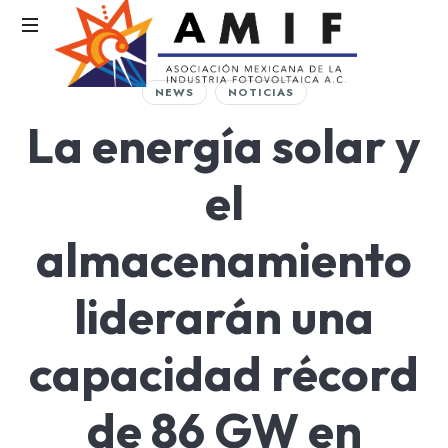
AMIF
NEWS
NOTICIAS
Asociación
La energía solar y
Mexicana
de
la
el
Industria
Fotovoltaica
almacenamiento
liderarán una
capacidad récord
de 86 GW en