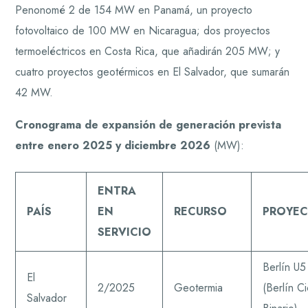
Penonomé 2 de 154 MW en Panamá, un proyecto
fotovoltaico de 100 MW en Nicaragua; dos proyectos
termoeléctricos en Costa Rica, que añadirán 205 MW; y
cuatro proyectos geotérmicos en El Salvador, que sumarán
42 MW.
Cronograma de expansión de generación prevista
entre enero 2025 y diciembre 2026
(MW):
ENTRA
PAÍS
EN
RECURSO
PROYE
SERVICIO
Berlín U5
El
2/2025
Geotermia
(Berlín Ci
Salvador