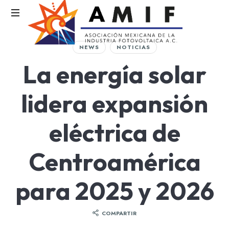
AMIF
NEWS
NOTICIAS
Asociación
La energía solar
Mexicana
de
la
lidera expansión
Industria
Fotovoltaica
eléctrica de
Centroamérica
para 2025 y 2026
COMPARTIR