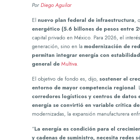
Por
Diego Aguilar
El
nuevo plan federal de infraestructura
, 
energético (5.6 billones de pesos entre 
capital privado en México. Para 2026, el inte
generación, sino en la
modernización de red
permitan integrar energía con estabilidad
general de
Multiva
.
El objetivo de fondo es, dijo,
sostener el crec
entorno de mayor competencia regional
. 
corredores logísticos y centros de datos e
energía se convirtió en variable crítica d
modernizadas, la expansión manufacturera enfre
“
La energía es condición para el crecimie
y cadenas de suministro, necesita redes s