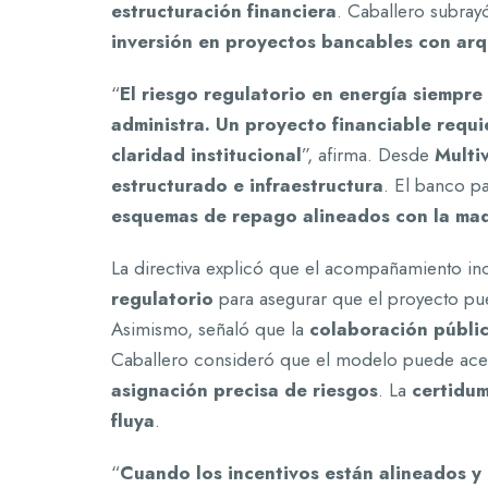
estructuración financiera
. Caballero subray
inversión en proyectos bancables con arqu
“
El riesgo regulatorio en energía siempre
administra. Un proyecto financiable requi
claridad institucional
”, afirma. Desde
Multi
estructurado e infraestructura
. El banco pa
esquemas de repago alineados con la mad
La directiva explicó que el acompañamiento in
regulatorio
para asegurar que el proyecto pue
Asimismo, señaló que la
colaboración públic
Caballero consideró que el modelo puede acele
asignación precisa de riesgos
. La
certidum
fluya
.
“
Cuando los incentivos están alineados y l