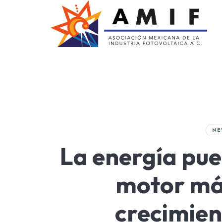
AMIF
Asociación Mexicana de la Industria Fotovoltaica
NE
La energía pue
motor má
crecimien