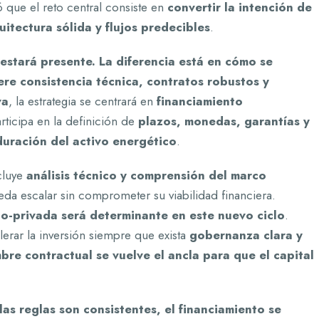
ó que el reto central consiste en
convertir la intención de
itectura sólida y flujos predecibles
.
 estará presente. La diferencia está en cómo se
ere consistencia técnica, contratos robustos y
va
, la estrategia se centrará en
financiamiento
rticipa en la definición de
plazos, monedas, garantías y
uración del activo energético
.
cluye
análisis técnico y comprensión del marco
da escalar sin comprometer su viabilidad financiera.
o-privada será determinante en este nuevo ciclo
.
rar la inversión siempre que exista
gobernanza clara y
bre contractual se vuelve el ancla para que el capital
as reglas son consistentes, el financiamiento se