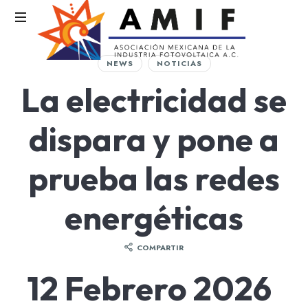
AMIF
NEWS
NOTICIAS
Asociación
La electricidad se
Mexicana
de
la
dispara y pone a
Industria
Fotovoltaica
prueba las redes
energéticas
COMPARTIR
12 Febrero 2026