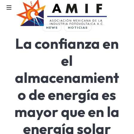
AMIF
NEWS
NOTICIAS
Asociación
La confianza en
Mexicana
de
la
el
Industria
Fotovoltaica
almacenamient
o de energía es
mayor que en la
energía solar