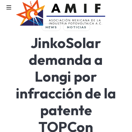
AMIF
NEWS
NOTICIAS
Asociación
JinkoSolar
Mexicana
de
la
demanda a
Industria
Fotovoltaica
Longi por
infracción de la
patente
TOPCon