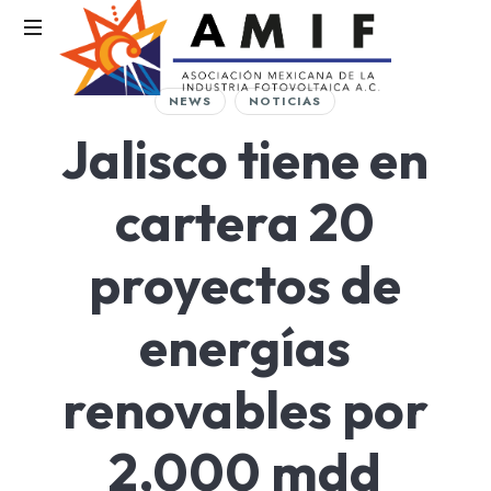
NEWS
NOTICIAS
Asociación
Jalisco tiene en
Mexicana
de
la
cartera 20
Industria
Fotovoltaica
proyectos de
energías
renovables por
2,000 mdd