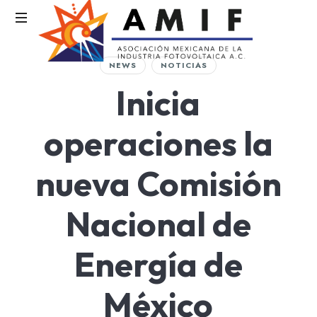
AMIF
NEWS
NOTICIAS
Asociación
Inicia
Mexicana
de
la
operaciones la
Industria
Fotovoltaica
nueva Comisión
Nacional de
Energía de
México