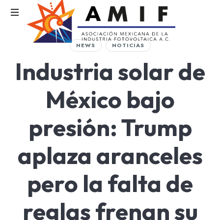
AMIF
NEWS
NOTICIAS
Asociación
Industria solar de
Mexicana
de
la
México bajo
Industria
Fotovoltaica
presión: Trump
aplaza aranceles
pero la falta de
reglas frenan su