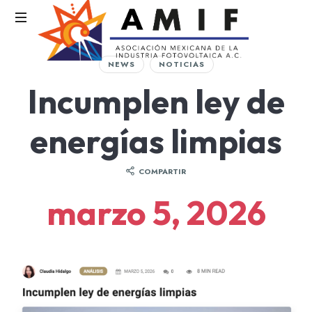
AMIF
NEWS
NOTICIAS
Asociación
Incumplen ley de
Mexicana
de
la
energías limpias
Industria
Fotovoltaica
COMPARTIR
marzo 5, 2026