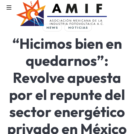
AMIF
NEWS
NOTICIAS
Asociación
“Hicimos bien en
Mexicana
de
la
quedarnos”:
Industria
Fotovoltaica
Revolve apuesta
por el repunte del
sector energético
privado en México