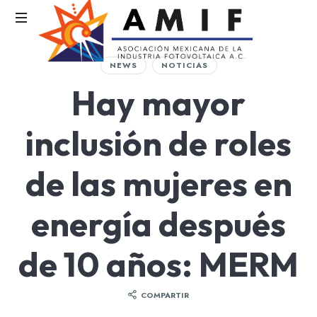
AMIF
NEWS
NOTICIAS
Asociación
Hay mayor
Mexicana
de
la
inclusión de roles
Industria
Fotovoltaica
de las mujeres en
energía después
de 10 años: MERM
COMPARTIR