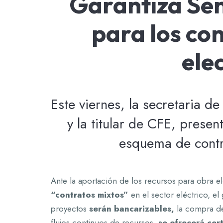
Garantiza Sen
para los co
ele
Este viernes, la secretaria d
y la titular de CFE, presen
esquema de contr
Ante la aportación de los recursos para obra el
“contratos mixtos”
en el sector eléctrico, el
proyectos
serán bancarizables,
la compra de
flujos continuos de recursos,
se ofrecerá cer