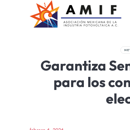
AMIF
Asociación Mexicana de la Industria Fotovoltaica
NE
Garantiza Sen
para los co
ele