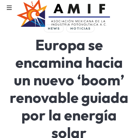
AMIF
NEWS
NOTICIAS
Asociación
Europa se
Mexicana
de
la
encamina hacia
Industria
Fotovoltaica
un nuevo ‘boom’
renovable guiada
por la energía
solar