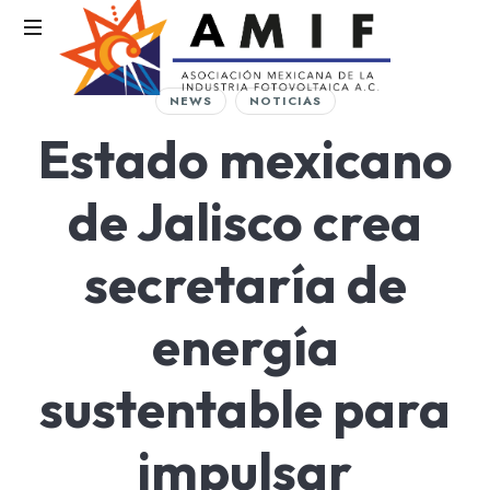
AMIF
NEWS
NOTICIAS
Asociación
Estado mexicano
Mexicana
de
la
de Jalisco crea
Industria
Fotovoltaica
secretaría de
energía
sustentable para
impulsar