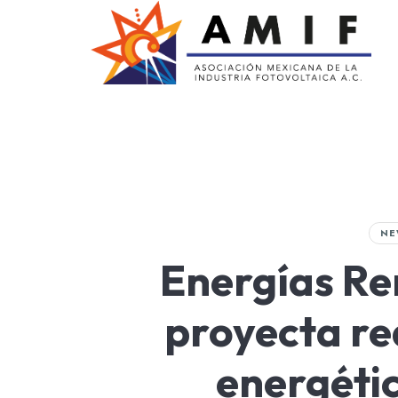
AMIF
Asociación Mexicana de la Industria Fotovoltaica
NE
Energías Re
proyecta re
energéti