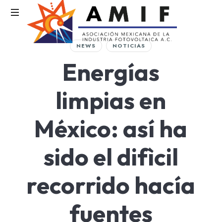
AMIF
NEWS
NOTICIAS
Asociación
Energías
Mexicana
de
la
limpias en
Industria
Fotovoltaica
México: así ha
sido el difìcil
recorrido hacía
fuentes