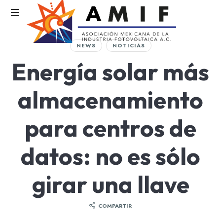
AMIF
NEWS
NOTICIAS
Asociación
Energía solar más
Mexicana
de
la
almacenamiento
Industria
Fotovoltaica
para centros de
datos: no es sólo
girar una llave
COMPARTIR