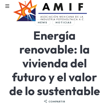
AMIF
NEWS
NOTICIAS
Asociación
Energía
Mexicana
de
la
renovable: la
Industria
Fotovoltaica
vivienda del
futuro y el valor
de lo sustentable
COMPARTIR