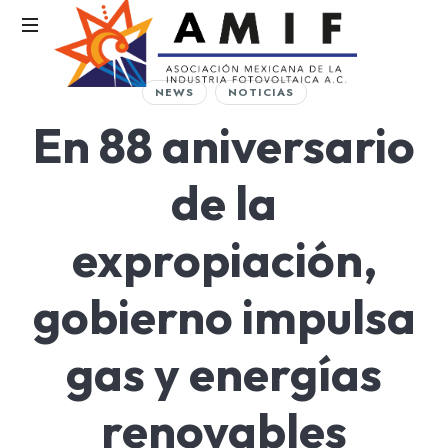
AMIF
NEWS
NOTICIAS
Asociación
En 88 aniversario
Mexicana
de
la
de la
Industria
Fotovoltaica
expropiación,
gobierno impulsa
gas y energías
renovables