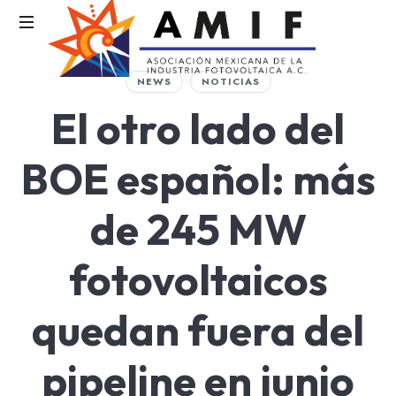
AMIF
NEWS
NOTICIAS
Asociación
El otro lado del
Mexicana
de
la
BOE español: más
Industria
Fotovoltaica
de 245 MW
fotovoltaicos
quedan fuera del
pipeline en junio