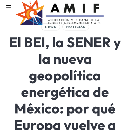
AMIF
NEWS
NOTICIAS
Asociación
El BEI, la SENER y
Mexicana
de
la
la nueva
Industria
Fotovoltaica
geopolítica
energética de
México: por qué
Europa vuelve a