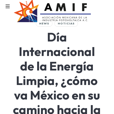
AMIF
NEWS
NOTICIAS
Asociación
Día
Mexicana
de
la
Internacional
Industria
Fotovoltaica
de la Energía
Limpia, ¿cómo
va México en su
camino hacia la