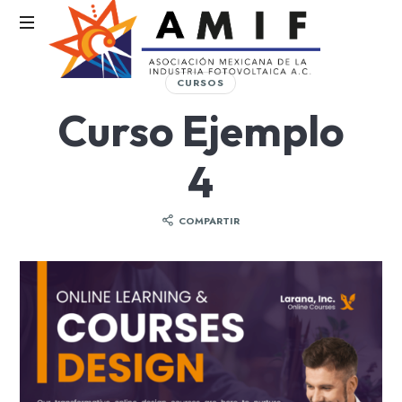
AMIF
CURSOS
Asociación
Curso Ejemplo
Mexicana
de
la
4
Industria
Fotovoltaica
COMPARTIR